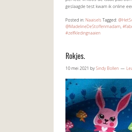
geslaagde test kwam ik online e
Posted in:
Naaisels
Tagged:
@HetSo
@MadelineDeStoffenmadam
,
#fab
#zelfkledingnaaien
Rokjes.
10 mei 2021
by
Sindy Bollen
Le