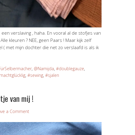
 een verslaving , haha. En vooral al de stofjes van
lle kleuren ? NEE, geen Paars ! Maar kijk zelf
eel ( met mijn dochter die net zo verslaafd is als ik
FürSelbermacher
,
@Namijda
,
#doublegauze
,
achtglücklig
,
#sewing
,
#sjalen
tje van mij !
ave a Comment