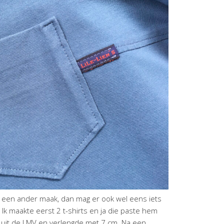
oor een ander maak, dan mag er ook wel eens iets
Ik maakte eerst 2 t-shirts en ja die paste hem
n uit de LMV en verlengde met 7 cm. Na een