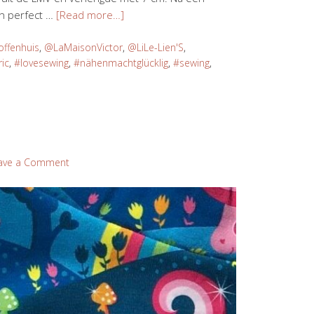
en perfect …
[Read more…]
ffenhuis
,
@LaMaisonVictor
,
@LiLe-Lien'S
,
ric
,
#lovesewing
,
#nähenmachtglücklig
,
#sewing
,
ave a Comment