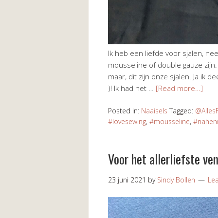
Ik heb een liefde voor sjalen, nee
mousseline of double gauze zijn. A
maar, dit zijn onze sjalen. Ja ik d
)! Ik had het …
[Read more…]
Posted in:
Naaisels
Tagged:
@Alles
#lovesewing
,
#mousseline
,
#nähenm
Voor het allerliefste ven
23 juni 2021
by
Sindy Bollen
Le