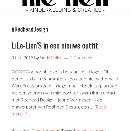
#RedheadDesign
LiLe-Lien’S in een nieuwe outfit
31 juli 2016
by
Sindy Bollen
3 Comments
OOOOOoooohhh, hier is het dan , mijn logo !! Oh, ik
ben er zo blij mee #smile Ik koos een nieuw thema in
WordPress om zo mijn logo mooi inbeeld te plaatsen.
Via een vriendin van mijn dochter kwam ik in contact
met Redhead Design . Janne Vermesen is de
ontwerpster van Redhead Design, een …
[Read
more…]
Posted in:
Geen categorie
Tagged:
#JanneVermesen
,