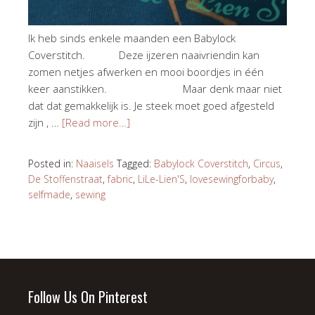
Ik heb sinds enkele maanden een Babylock
Coverstitch. Deze ijzeren naaivriendin kan
zomen netjes afwerken en mooi boordjes in één
keer aanstikken. Maar denk maar niet
dat dat gemakkelijk is. Je steek moet goed afgesteld
zijn , …
[Read more…]
Posted in:
Naaisels
Tagged:
Babylock Coverstitch
,
Circus
,
De Stoffenstraat
,
fabric
,
LiLe-Lien'S
,
lovesewingforbaby
,
selfmade
,
sewing
Follow Us On Pinterest