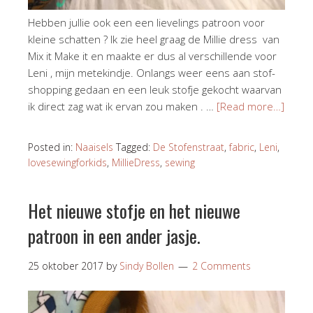
Hebben jullie ook een een lievelings patroon voor
kleine schatten ? Ik zie heel graag de Millie dress van
Mix it Make it en maakte er dus al verschillende voor
Leni , mijn metekindje. Onlangs weer eens aan stof-
shopping gedaan en een leuk stofje gekocht waarvan
ik direct zag wat ik ervan zou maken . …
[Read more…]
Posted in:
Naaisels
Tagged:
De Stofenstraat
,
fabric
,
Leni
,
lovesewingforkids
,
MillieDress
,
sewing
Het nieuwe stofje en het nieuwe
patroon in een ander jasje.
25 oktober 2017
by
Sindy Bollen
2 Comments