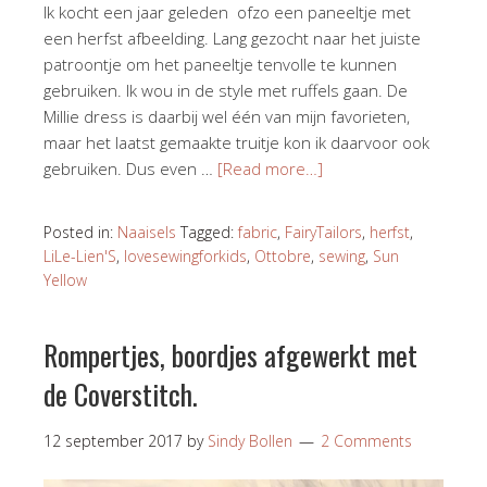
Ik kocht een jaar geleden ofzo een paneeltje met
een herfst afbeelding. Lang gezocht naar het juiste
patroontje om het paneeltje tenvolle te kunnen
gebruiken. Ik wou in de style met ruffels gaan. De
Millie dress is daarbij wel één van mijn favorieten,
maar het laatst gemaakte truitje kon ik daarvoor ook
gebruiken. Dus even …
[Read more…]
Posted in:
Naaisels
Tagged:
fabric
,
FairyTailors
,
herfst
,
LiLe-Lien'S
,
lovesewingforkids
,
Ottobre
,
sewing
,
Sun
Yellow
Rompertjes, boordjes afgewerkt met
de Coverstitch.
12 september 2017
by
Sindy Bollen
2 Comments