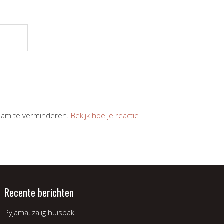
spam te verminderen.
Bekijk hoe je reactie
Recente berichten
Pyjama, zalig huispak.